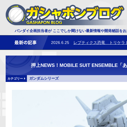
2026.7.3
ダイオウサソリ 鋏角について
バンダイ企画担当者が ここでしか聞けない最新情報や開発秘話を
2026.6.25
レプティクス恐竜 トリケラ
押上NEWS！MOBILE SUIT ENSEMB
ガンダムシリーズ
カテゴリー