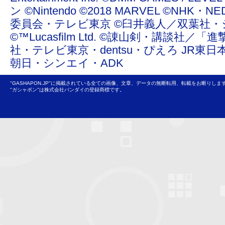
ン ©Nintendo ©2018 MARVEL ©NHK
委員会・テレビ東京 ©臼井義人／双葉社・
©™Lucasfilm Ltd. ©諌山剣・講談社／
社・テレビ東京・dentsu・ぴえろ JR東日
朝日・シンエイ・ADK
"GASHAPON.JP"に掲載されている全ての画像、文章、データの無断転用、転載をお断りしま
"ガシャポン"は株式会社バンダイの登録商標です。