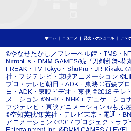
ホーム
ニュース
発売スケジュール
アン
©やなせたかし／フレーベル館・TMS・NTV ©青
Nitroplus・DMM GAMES/続『刀剣乱舞-花丸
FREAK・TV Tokyo・ShoPro・JR Ki
社・フジテレビ・東映アニメーション ©Liber Enterta
プロ・テレビ朝日・ADK・東映 ©石森プ
日・ADK・東映ビデオ・東映 ©2018 テレ
メーション ©NHK・NHKエデュケーショ
フジテレビ・東映アニメーション ©もふ屋/ＬＩＮＥ ©20
©空知英秋/集英社・テレビ東京・電通・BN
アニメーション ©2017 プロジェクトラブライ
Entertainment Inc. ©DMM GAMES /